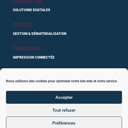
GROUPE LBS
SOLUTIONS DIGITALES
INGEDIS
GESTION & DÉMATERIALISATION
PRIMALIAN
IMPRESSION CONNECTÉE
SUPERTEK
Nous utilisons des cookies pour optimiser notre site web et notre service.
IT & INFOGÉRANCE
ANABIOZ
Accepter
CONSEIL & FORMATION
Tout refuser
Préférences
Mentions légales
–
Politique de confidentialité